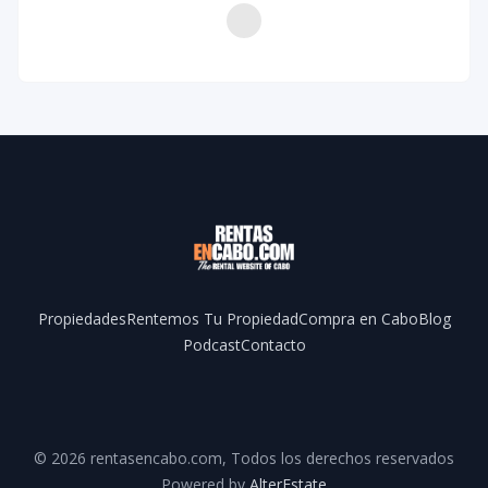
Propiedades
Rentemos Tu Propiedad
Compra en Cabo
Blog
Podcast
Contacto
Facebook
YouTube
©
2026
rentasencabo.com
,
Todos los derechos reservados
Powered by
AlterEstate