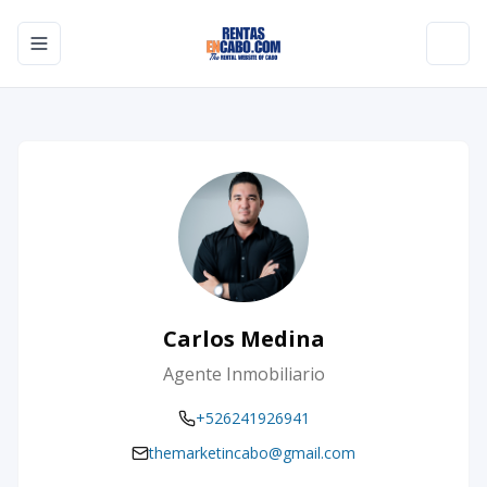
Toggle navigation menu
Toggl
Carlos Medina
Agente Inmobiliario
+526241926941
themarketincabo@gmail.com