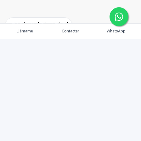
🇪🇸
🇺🇸
🇫🇷
Llámame
Contactar
WhatsApp
Propiedades
Rentemos Tu Propiedad
Compra en Cabo
Blog
Podcast
Contacto