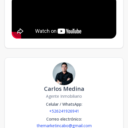
Carlos Medina
Agente Inmobiliario
Celular / WhatsApp
:
+526241926941
Correo electrónico
:
themarketincabo@gmail.com