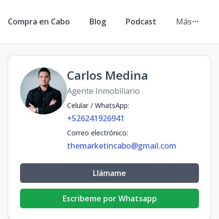
Compra en Cabo
Blog
Podcast
Más
Carlos Medina
Agente Inmobiliario
Celular / WhatsApp
:
+526241926941
Correo electrónico
:
themarketincabo@gmail.com
Llámame
Escribeme por Whatsapp