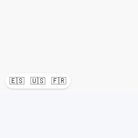
🇪🇸
🇺🇸
🇫🇷