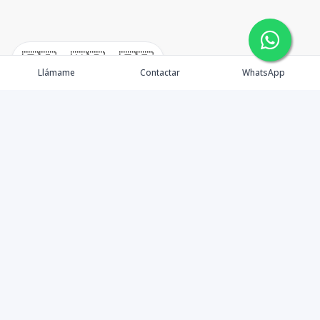
🇪🇸
🇺🇸
🇫🇷
Llámame
Contactar
WhatsApp
Propiedades
Rentemos Tu Propiedad
Compra en Cabo
Blog
Podcast
Contacto