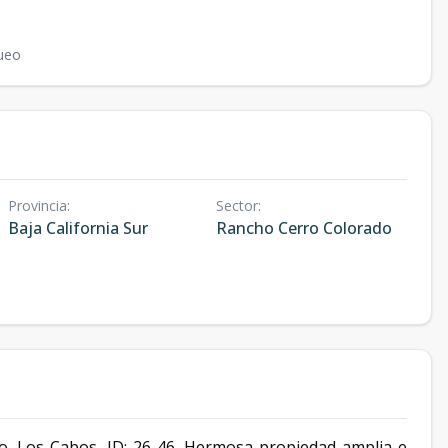
ueo
Provincia
:
Sector
:
Baja California Sur
Rancho Cerro Colorado
, Los Cabos, ID: 26-46. Hermosa propiedad amplia e