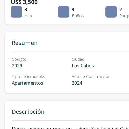
US$ 3,500
3
3
2
Hab.
Baños
Parq
Resumen
Código
:
Ciudad
:
2029
Los Cabos
Tipo de inmueble
:
Año de Construcción
:
Apartamentos
2024
Descripción
Departamento en renta en Ladera, San José del Cabo