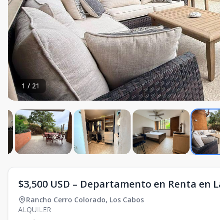
1
/
21
$3,500 USD – Departamento en Renta en La
Rancho Cerro Colorado
,
Los Cabos
ALQUILER