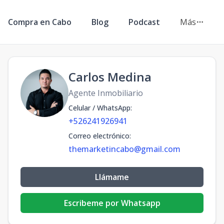
Compra en Cabo
Blog
Podcast
Más
Carlos Medina
Agente Inmobiliario
Celular / WhatsApp
:
+526241926941
Correo electrónico
:
themarketincabo@gmail.com
Llámame
Escribeme por Whatsapp