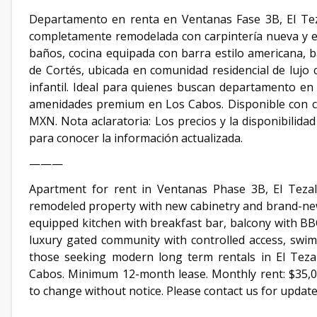
Departamento en renta en Ventanas Fase 3B, El Teza
completamente remodelada con carpintería nueva y e
baños, cocina equipada con barra estilo americana, b
de Cortés, ubicada en comunidad residencial de lujo c
infantil. Ideal para quienes buscan departamento en
amenidades premium en Los Cabos. Disponible con c
MXN. Nota aclaratoria: Los precios y la disponibilida
para conocer la información actualizada.
———
Apartment for rent in Ventanas Phase 3B, El Tezal
remodeled property with new cabinetry and brand-ne
equipped kitchen with breakfast bar, balcony with BBQ
luxury gated community with controlled access, swimm
those seeking modern long term rentals in El Teza
Cabos. Minimum 12-month lease. Monthly rent: $35,000
to change without notice. Please contact us for updated