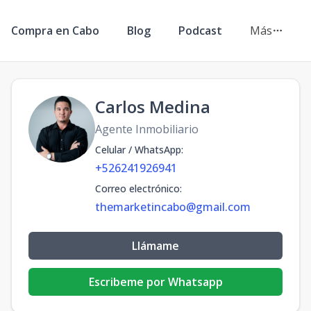
Compra en Cabo
Blog
Podcast
Más
Carlos Medina
Agente Inmobiliario
Celular / WhatsApp
:
+526241926941
Correo electrónico
:
themarketincabo@gmail.com
Llámame
Escribeme por Whatsapp