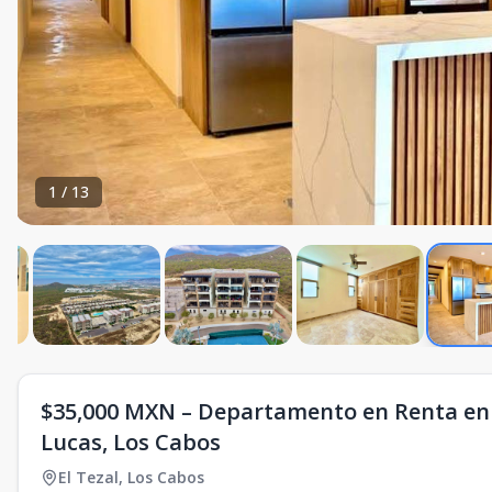
1
/
13
$35,000 MXN – Departamento en Renta en V
Lucas, Los Cabos
El Tezal
,
Los Cabos