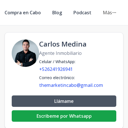
Compra en Cabo
Blog
Podcast
Más
Carlos Medina
Agente Inmobiliario
Celular / WhatsApp
:
+526241926941
Correo electrónico
:
themarketincabo@gmail.com
Llámame
Escribeme por Whatsapp