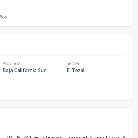
ños
Provincia
:
Sector
:
Baja California Sur
El Tezal
as, ID: 25-749. Esta hermosa propiedad cuenta con 3