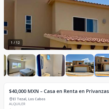
1
/
12
$40,000 MXN – Casa en Renta en Privanzas,
El Tezal
,
Los Cabos
ALQUILER