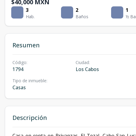
$40,000 MXN
3
2
1
Hab.
Baños
½ Ba
Resumen
Código
:
Ciudad
:
1794
Los Cabos
Tipo de inmueble
:
Casas
Descripción
Casa en renta en Privanzas, El Tezal, Cabo San Luc