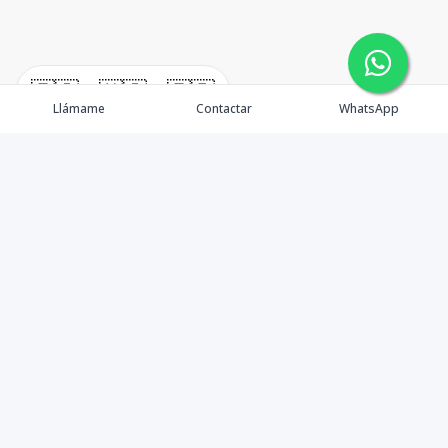
🇪🇸
🇺🇸
🇫🇷
Llámame
Contactar
WhatsApp
Propiedades
Rentemos Tu Propiedad
Compra en Cabo
Blog
Podcast
Contacto