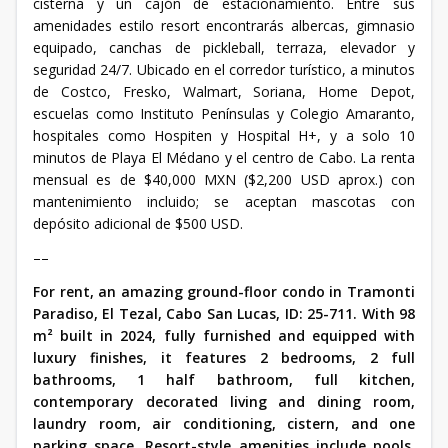
cisterna y un cajón de estacionamiento. Entre sus
amenidades estilo resort encontrarás albercas, gimnasio
equipado, canchas de pickleball, terraza, elevador y
seguridad 24/7. Ubicado en el corredor turístico, a minutos
de Costco, Fresko, Walmart, Soriana, Home Depot,
escuelas como Instituto Penínsulas y Colegio Amaranto,
hospitales como Hospiten y Hospital H+, y a solo 10
minutos de Playa El Médano y el centro de Cabo. La renta
mensual es de $40,000 MXN ($2,200 USD aprox.) con
mantenimiento incluido; se aceptan mascotas con
depósito adicional de $500 USD.
––
For rent, an amazing ground-floor condo in Tramonti
Paradiso, El Tezal, Cabo San Lucas, ID: 25-711. With 98
m² built in 2024, fully furnished and equipped with
luxury finishes, it features 2 bedrooms, 2 full
bathrooms, 1 half bathroom, full kitchen,
contemporary decorated living and dining room,
laundry room, air conditioning, cistern, and one
parking space. Resort-style amenities include pools,