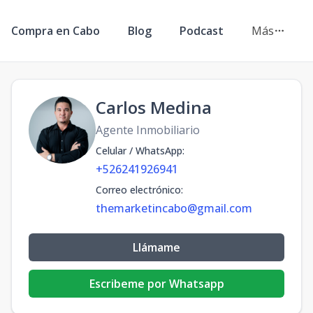
Compra en Cabo
Blog
Podcast
Más
Carlos Medina
Agente Inmobiliario
Celular / WhatsApp
:
+526241926941
Correo electrónico
:
themarketincabo@gmail.com
Llámame
Escribeme por Whatsapp