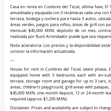
Casa en renta en Cumbres del Tezal, última fase, El 
amueblada y equipada con 3 recámaras cada una con b
terraza, bodega y cochera para hasta 3 autos, ubicad
áreas verdes, juegos para niños, áreas de grill con p
mensual: $45,000 MXN, depósito de un mes, contrat
realizada por Buró Arrendador puede que sea requer
Nota aclaratoria: Los precios y la disponibilidad est
conocer la información actualizada.
––
House for rent in Cumbres del Tezal, latest phase, El
equipped home with 3 bedrooms each with en-suite
terrace, storage room and garage for up to 3 cars, l
areas, children’s playground, grill areas with palapas,
$45,000 MXN, one-month deposit, 12 or 24-month lea
required (approx. $1,200 MXN).
Disclaimer: Prices and availability are subject to chan