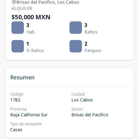
Brisas del Pacifico
,
Los Cabos
ALQUILER
$50,000 MXN
3
3
Hab.
Baños
1
2
½ Baños
Parqueo
Resumen
Código
:
Ciudad
:
1782
Los Cabos
Provincia
:
Sector
:
Baja California Sur
Brisas del Pacifico
Tipo de inmueble
:
Casas