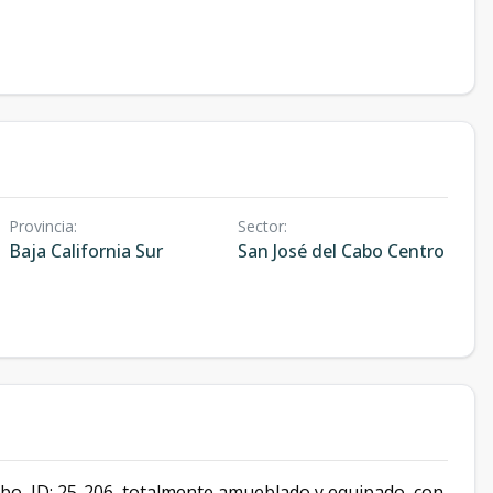
Provincia
:
Sector
:
Baja California Sur
San José del Cabo Centro
abo, ID: 25-206, totalmente amueblado y equipado, con