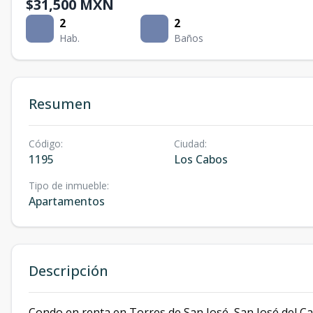
$31,500 MXN
2
2
Hab.
Baños
Resumen
Código
:
Ciudad
:
1195
Los Cabos
Tipo de inmueble
:
Apartamentos
Descripción
Condo en renta en Torres de San José, San José del C