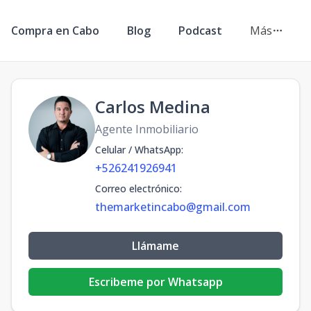
Compra en Cabo
Blog
Podcast
Más
Carlos Medina
Agente Inmobiliario
Celular / WhatsApp
:
+526241926941
Correo electrónico
:
themarketincabo@gmail.com
Llámame
Escribeme por Whatsapp