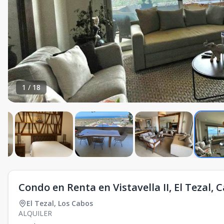
1
/
18
Condo en Renta en Vistavella II, El Tezal,
El Tezal
,
Los Cabos
ALQUILER