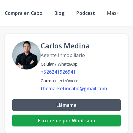
Compra en Cabo
Blog
Podcast
Más
Carlos Medina
Agente Inmobiliario
Celular / WhatsApp
:
+526241926941
Correo electrónico
:
themarketincabo@gmail.com
Llámame
Escribeme por Whatsapp