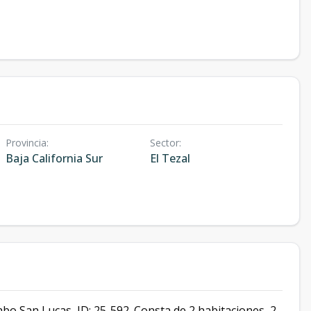
Provincia
:
Sector
:
Baja California Sur
El Tezal
bo San Lucas, ID: 25-592. Consta de 2 habitaciones, 2