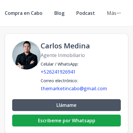
Compra en Cabo
Blog
Podcast
Más
Carlos Medina
Agente Inmobiliario
Celular / WhatsApp
:
+526241926941
Correo electrónico
:
themarketincabo@gmail.com
Llámame
Escribeme por Whatsapp