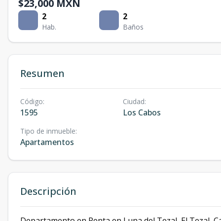
$23,000 MXN
2
2
Hab.
Baños
Resumen
Código
:
Ciudad
:
1595
Los Cabos
Tipo de inmueble
:
Apartamentos
Descripción
Departamento en Renta en Luna del Tezal, El Tezal, Ca